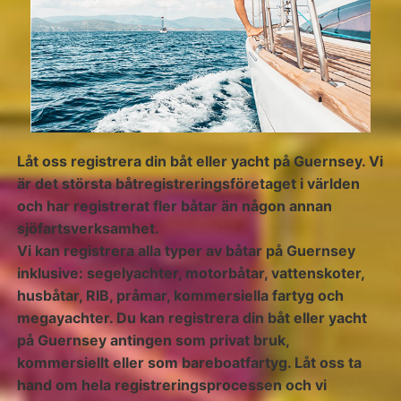
Låt oss registrera din båt eller yacht på Guernsey. Vi
är det största båtregistreringsföretaget i världen
och har registrerat fler båtar än någon annan
sjöfartsverksamhet.
Vi kan registrera alla typer av båtar på Guernsey
inklusive: segelyachter, motorbåtar, vattenskoter,
husbåtar, RIB, pråmar, kommersiella fartyg och
megayachter. Du kan registrera din båt eller yacht
på Guernsey antingen som privat bruk,
kommersiellt eller som bareboatfartyg. Låt oss ta
hand om hela registreringsprocessen och vi