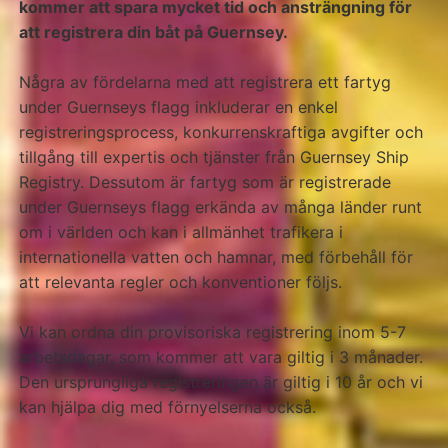
kommer att spara mycket tid och ansträngning för
att registrera din båt på Guernsey.
Några av fördelarna med att registrera ett fartyg
under Guernseys flagg inkluderar en enkel
registreringsprocess, konkurrenskraftiga avgifter och
tillgång till expertis och tjänster från Guernsey Ship
Registry. Dessutom är fartyg som är registrerade
under Guernseys flagg erkända av många länder runt
om i världen och kan i allmänhet trafikera i
internationella vatten och hamnar, med förbehåll för
att relevanta regler och konventioner följs.
Vi kan ordna din provisoriska registrering inom 5-7
arbetsdagar, som kommer att vara giltig i 3 månader.
Den ursprungliga registreringen är giltig i 10 år och vi
kan hjälpa dig med förnyelserna också.