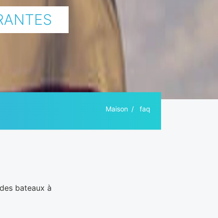
RANTES
Maison
faq
 des bateaux à